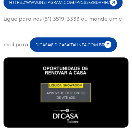
HTTPS://WWW.INSTAGRAM.COM/P/CBS-ZRDVFIH/
Ligue para nós (51) 3519-3333 ou mande um e-
DICASA@DICASAITALINEA.COM.BR
mail para